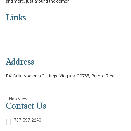
and more, just around the corner.
Links
About Us
Our Rooms
Contact Us
Privacy Policy
Address
E41 Calle Apolonia Gittings, Vieques, 00765, Puerto Rico
Map View
Contact Us
787-397-2249